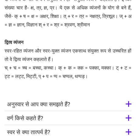
संख्या चार है- क्ष, त्र, ज्ञ, प्र। ये एक से अधिक व्यंजनों के योग से बने हैं,
जैसे- क् + ष = क्ष = अक्षर, शिक्षा। त् + र = त्र = नक्षत्र, त्रिशूल। ज् + अ
= ज्ञ = ज्ञान, विज्ञान श् + र = श्र = श्रवण, श्रीमान
द्वित्व व्यंजन
स्वर-रहित व्यंजन और स्वर-युक्त व्यंजन एकसाथ संयुक्त रूप से उच्चरित हों
तो वे द्वित्व व्यंजन कहलाते हैं।
च् + च = च्च = बच्चा, कच्चा। क् + क = क्क = पक्का, मक्का। ट् + ट =
ट्ट = लट्ट, मिट्टी, प् + प = प्प = चप्पल, थप्पड़।
अनुस्वार से आप क्या समझते हैं?
वर्ण किसे कहते हैं?
स्वर से क्या तात्पर्य है?