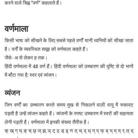
करने वाले चिह्न “वर्ण” कहलाते हैं।
वर्णमाला
किसी भाषा को सीखने के लिए सबसे पहले वर्णों यानी ध्वनियों को सीखा जाता
है। वर्गों के व्यवस्थित समूह को वर्णमाला कहते हैं।
जैसे- अ से लेकर ह तक।
हिंदी वर्णमाला में 48 वर्ण हैं। हिंदी वर्णमाला को उच्चारण की दृष्टि से दो भागों
में बाँटा गया है: स्वर एवं व्यंजन।
व्यंजन
जिन वर्णों का उच्चारण करते समय मुख से निकलने वाली वायु में रुकावट
पड़ती है उन्हें व्यंजन कहते हैं। व्यंजनों के स्पष्ट उच्चारण में स्वरों की सहायता
लेनी पड़ती है। वर्णमाला में इनकी संख्या तैंतीस है।
क् ख् ग् घ् ङ् च् छ् ज् झ् ञ् ट् ठ् ड् ढ् ण त् थ् द् ध् न् प् फ् ब् भ् म् य् र् ल् व्